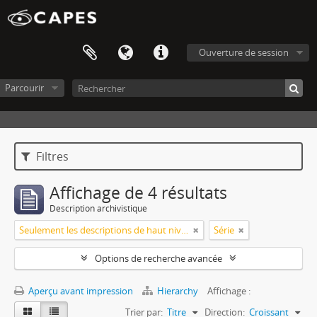
Ouverture de session
Parcourir
Filtres
Affichage de 4 résultats
Description archivistique
Seulement les descriptions de haut niveau
Série
Options de recherche avancée
Aperçu avant impression
Hierarchy
Affichage :
Trier par:
Titre
Direction:
Croissant