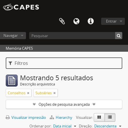
Entrar
Navegar
Memória CAPES
Filtros
Mostrando 5 resultados
Descrição arquivística
Conselhos
Subséries
Opções de pesquisa avançada
Visualizar impressão
Hierarchy
Visualizar:
Ordenar por:
Data inicial
Direção:
Descendente