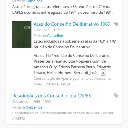
Parte de
Conselhos
A subsérie agrupa atas referentes a 35 reuniões do CTA da
CAPES ocorridas entre agosto de 1974 e dezembro de 1981.
Atas do Conselho Deliberativo 1969
Subséries
1969
Parte de
Conselhos
Estão incluídos na subsérie as atas da 163ª a 178ª
reunião do Conselho Deliberativo.
Ata da 163ª reunião do Conselho Deliberativo:
Presentes à reunião Elsa Nogueira Gomide,
Amadeu Cury, Edrízio Barbosa Pinto, Eduardo
Faraco, Helios Homero Bernardi, José
...
»
Coordenação de Aperfeiçoamento de Pessoal de
Nível Superior (CAPES)
Resoluções dos Conselhos da CAPES
Subséries
1965 - 1992
Parte de
Conselhos
Coordenação de Aperfeiçoamento de Pessoal de Nível Superior
(CAPES)