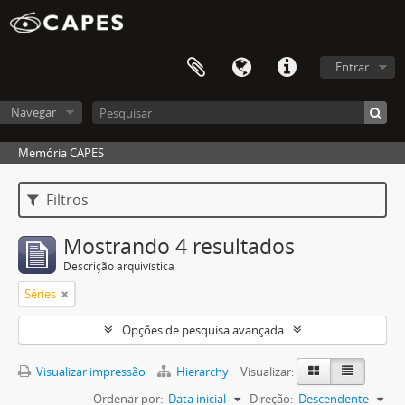
Entrar
Navegar
Memória CAPES
Filtros
Mostrando 4 resultados
Descrição arquivística
Séries
Opções de pesquisa avançada
Visualizar impressão
Hierarchy
Visualizar:
Ordenar por:
Data inicial
Direção:
Descendente