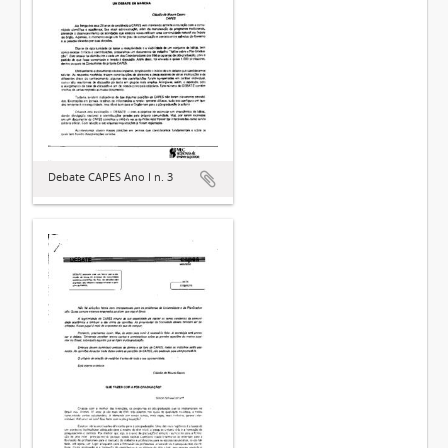
Debate CAPES Ano I n. 3