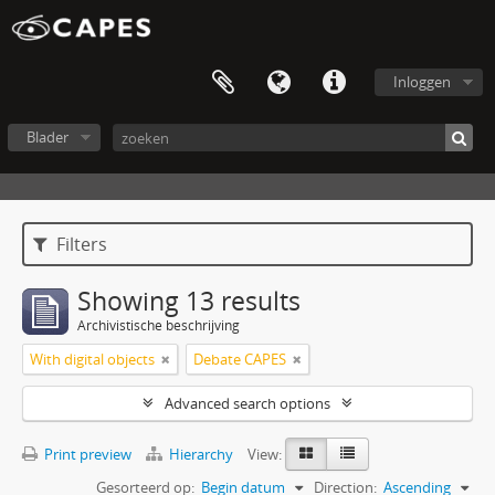
Inloggen
Blader
Filters
Showing 13 results
Archivistische beschrijving
With digital objects
Debate CAPES
Advanced search options
Print preview
Hierarchy
View:
Gesorteerd op:
Begin datum
Direction:
Ascending