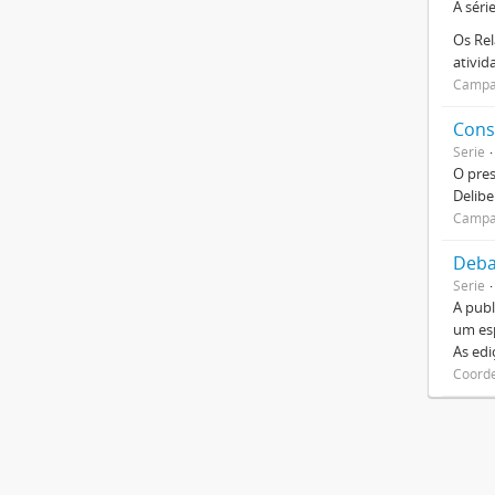
A séri
Os Rel
ativi
Campan
Cons
Serie
O pre
Delibe
Campan
Deba
Serie
A publ
um esp
As ed
Coorde