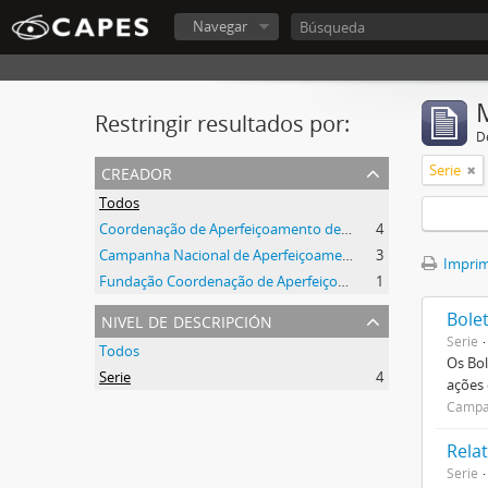
Navegar
Restringir resultados por:
De
creador
Serie
Todos
Coordenação de Aperfeiçoamento de Pessoal de Nível Superior (CAPES)
4
Campanha Nacional de Aperfeiçoamento de Pessoal de Nível Superior (CAPES)
3
Imprimi
Fundação Coordenação de Aperfeiçoamento de Pessoal de Nível Superior (CAPES)
1
nivel de descripción
Bole
Serie
Todos
Os Bol
Serie
4
ações
Campan
Relat
Serie