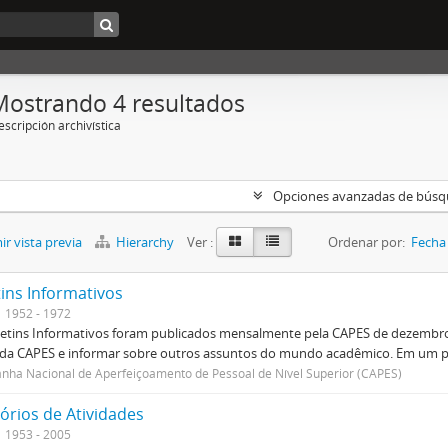
Mostrando 4 resultados
scripción archivística
Opciones avanzadas de bús
r vista previa
Hierarchy
Ver :
Ordenar por:
Fecha 
tins Informativos
1952 - 1972
etins Informativos foram publicados mensalmente pela CAPES de dezembro 
 da CAPES e informar sobre outros assuntos do mundo acadêmico. Em um p
ha Nacional de Aperfeiçoamento de Pessoal de Nível Superior (CAPES)
órios de Atividades
1953 - 2005