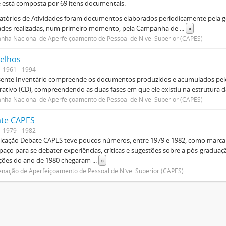
e está composta por 69 itens documentais.
atórios de Atividades foram documentos elaborados periodicamente pela ge
dades realizadas, num primeiro momento, pela Campanha de
...
»
ha Nacional de Aperfeiçoamento de Pessoal de Nível Superior (CAPES)
elhos
1961 - 1994
sente Inventário compreende os documentos produzidos e acumulados pelo
rativo (CD), compreendendo as duas fases em que ele existiu na estrutura da
ha Nacional de Aperfeiçoamento de Pessoal de Nível Superior (CAPES)
te CAPES
1979 - 1982
icação Debate CAPES teve poucos números, entre 1979 e 1982, como marca d
aço para se debater experiências, críticas e sugestões sobre a pós-graduaç
ições do ano de 1980 chegaram
...
»
nação de Aperfeiçoamento de Pessoal de Nível Superior (CAPES)