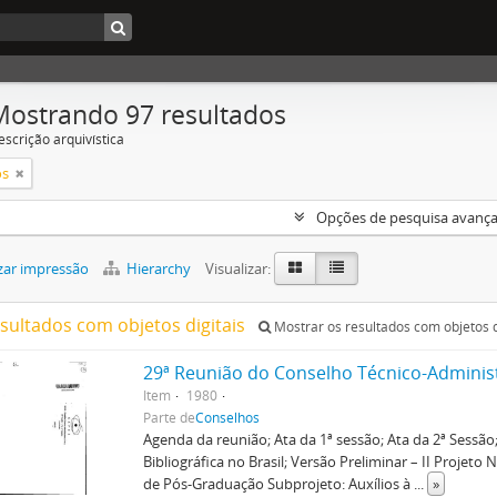
Mostrando 97 resultados
escrição arquivística
os
Opções de pesquisa avanç
zar impressão
Hierarchy
Visualizar:
esultados com objetos digitais
Mostrar os resultados com objetos d
29ª Reunião do Conselho Técnico-Adminis
Item
1980
Parte de
Conselhos
Agenda da reunião; Ata da 1ª sessão; Ata da 2ª Sess
Bibliográfica no Brasil; Versão Preliminar – II Projet
de Pós-Graduação Subprojeto: Auxílios à
...
»