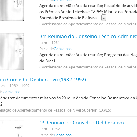
Agenda da reunião; Ata da reunião; Relatório de ativi
os Prêmios Anísio Teixeira e CAPES; Minuta da Portar
Sociedade Brasileira de Biofísica
...
»
Coordenação de Aperfeiçoamento de Pessoal de Nível Su
34ª Reunião do Conselho Técnico-Adminis
Item
1981
Parte de
Conselhos
Agenda da reunião; Ata da reunião; Programa das Na
do Brasil.
Coordenação de Aperfeiçoamento de Pessoal de Nível Su
 do Conselho Deliberativo (1982-1992)
ies
1982 - 1992
de
Conselhos
érie traz documentos relativos às 20 reuniões do Conselho Deliberativo da 
2.
nação de Aperfeiçoamento de Pessoal de Nível Superior (CAPES)
1ª Reunião do Conselho Deliberativo
Item
1982
Parte de
Conselhos