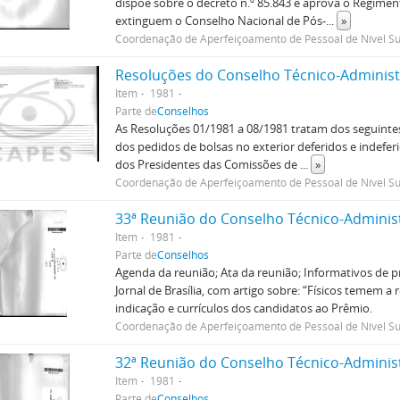
dispõe sobre o decreto n.º 85.843 e aprova o Regimen
extinguem o Conselho Nacional de Pós-
...
»
Coordenação de Aperfeiçoamento de Pessoal de Nível Su
Resoluções do Conselho Técnico-Administr
Item
1981
Parte de
Conselhos
As Resoluções 01/1981 a 08/1981 tratam dos seguintes
dos pedidos de bolsas no exterior deferidos e indeferid
dos Presidentes das Comissões de
...
»
Coordenação de Aperfeiçoamento de Pessoal de Nível Su
33ª Reunião do Conselho Técnico-Adminis
Item
1981
Parte de
Conselhos
Agenda da reunião; Ata da reunião; Informativos de 
Jornal de Brasília, com artigo sobre: “Físicos temem a
indicação e currículos dos candidatos ao Prêmio.
Coordenação de Aperfeiçoamento de Pessoal de Nível Su
32ª Reunião do Conselho Técnico-Adminis
Item
1981
Parte de
Conselhos