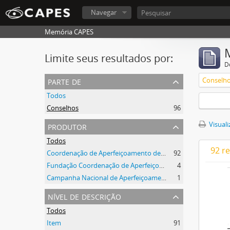
Navegar
Memória CAPES
Limite seus resultados por:
D
parte de
Conselh
Todos
Conselhos
96
produtor
Visuali
Todos
92 r
Coordenação de Aperfeiçoamento de Pessoal de Nível Superior (CAPES)
92
Fundação Coordenação de Aperfeiçoamento de Pessoal de Nível Superior (CAPES)
4
Campanha Nacional de Aperfeiçoamento de Pessoal de Nível Superior (CAPES)
1
nível de descrição
Todos
Item
91