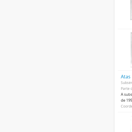
Atas
Subsér
Parte 
A subs
de 199
Coorde