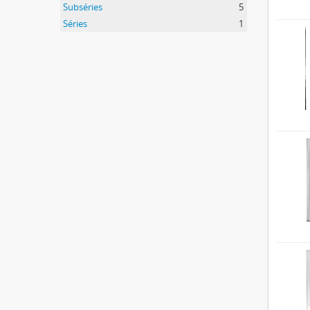
Subséries
5
Séries
1