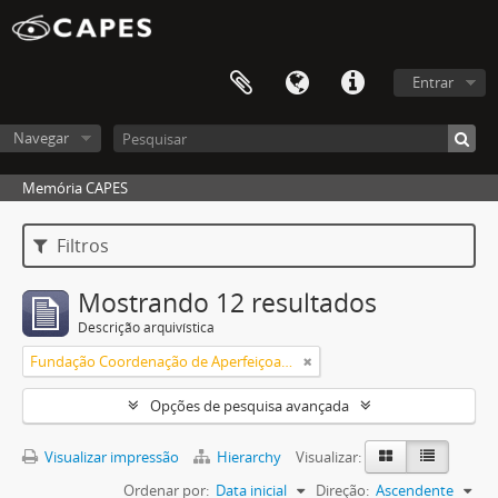
Entrar
Navegar
Memória CAPES
Filtros
Mostrando 12 resultados
Descrição arquivística
Fundação Coordenação de Aperfeiçoamento de Pessoal de Nível Superior (CAPES)
Opções de pesquisa avançada
Visualizar impressão
Hierarchy
Visualizar:
Ordenar por:
Data inicial
Direção:
Ascendente