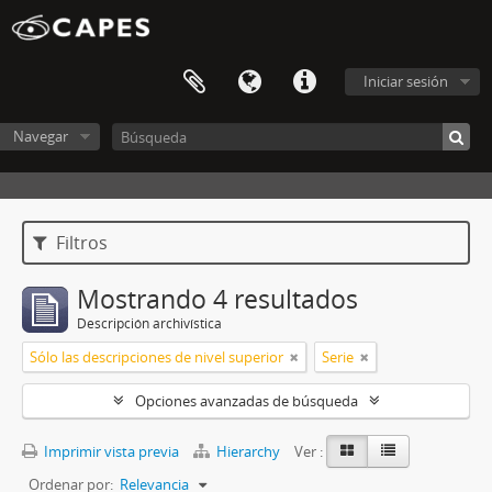
Iniciar sesión
Navegar
Filtros
Mostrando 4 resultados
Descripción archivística
Sólo las descripciones de nivel superior
Serie
Opciones avanzadas de búsqueda
Imprimir vista previa
Hierarchy
Ver :
Ordenar por:
Relevancia