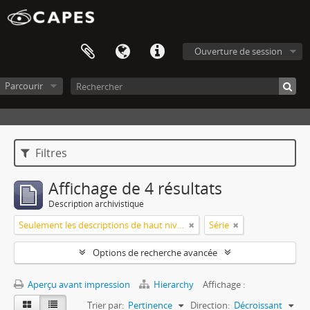
Ouverture de session
Parcourir
Filtres
Affichage de 4 résultats
Description archivistique
Seulement les descriptions de haut niveau
Série
Options de recherche avancée
Aperçu avant impression
Hierarchy
Affichage :
Trier par:
Pertinence
Direction:
Décroissant