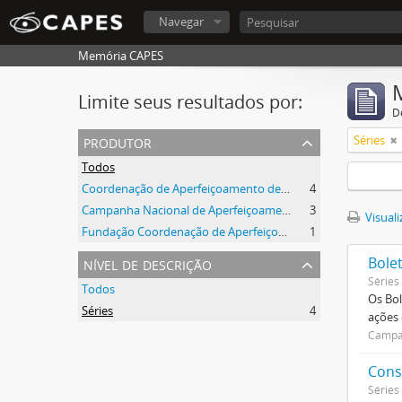
Navegar
Memória CAPES
Limite seus resultados por:
D
produtor
Séries
Todos
Coordenação de Aperfeiçoamento de Pessoal de Nível Superior (CAPES)
4
Campanha Nacional de Aperfeiçoamento de Pessoal de Nível Superior (CAPES)
3
Visuali
Fundação Coordenação de Aperfeiçoamento de Pessoal de Nível Superior (CAPES)
1
nível de descrição
Bole
Séries
Todos
Os Bol
Séries
4
ações
Campan
Cons
Séries