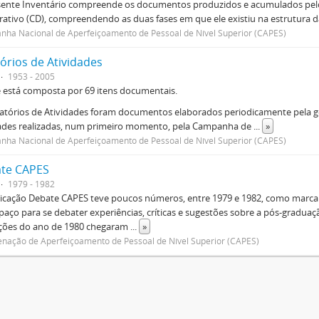
sente Inventário compreende os documentos produzidos e acumulados pelo
rativo (CD), compreendendo as duas fases em que ele existiu na estrutura da
ha Nacional de Aperfeiçoamento de Pessoal de Nível Superior (CAPES)
órios de Atividades
1953 - 2005
e está composta por 69 itens documentais.
atórios de Atividades foram documentos elaborados periodicamente pela ge
dades realizadas, num primeiro momento, pela Campanha de
...
»
ha Nacional de Aperfeiçoamento de Pessoal de Nível Superior (CAPES)
te CAPES
1979 - 1982
icação Debate CAPES teve poucos números, entre 1979 e 1982, como marca d
aço para se debater experiências, críticas e sugestões sobre a pós-graduaç
ições do ano de 1980 chegaram
...
»
nação de Aperfeiçoamento de Pessoal de Nível Superior (CAPES)