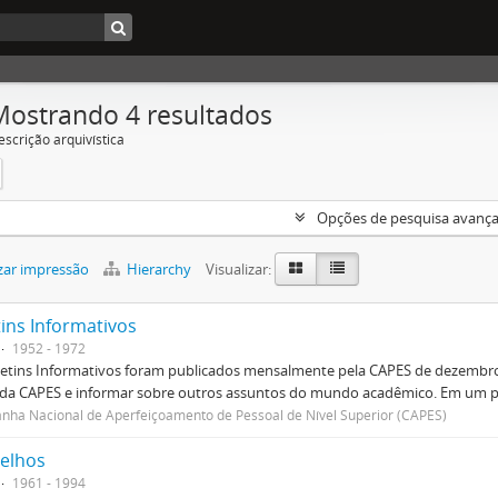
Mostrando 4 resultados
escrição arquivística
Opções de pesquisa avanç
zar impressão
Hierarchy
Visualizar:
tins Informativos
1952 - 1972
etins Informativos foram publicados mensalmente pela CAPES de dezembro 
 da CAPES e informar sobre outros assuntos do mundo acadêmico. Em um p
ha Nacional de Aperfeiçoamento de Pessoal de Nível Superior (CAPES)
elhos
1961 - 1994