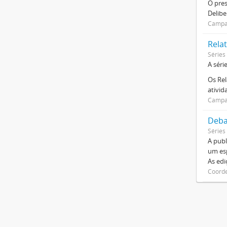
O pre
Delibe
Campan
Relat
Séries
A séri
Os Rel
ativi
Campan
Deba
Séries
A publ
um esp
As ed
Coorde