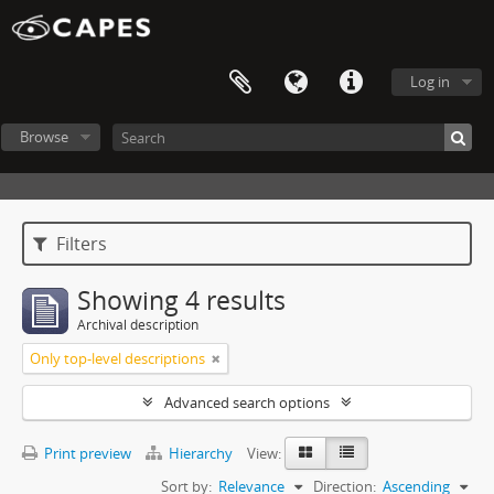
Log in
Browse
Filters
Showing 4 results
Archival description
Only top-level descriptions
Advanced search options
Print preview
Hierarchy
View:
Sort by:
Relevance
Direction:
Ascending