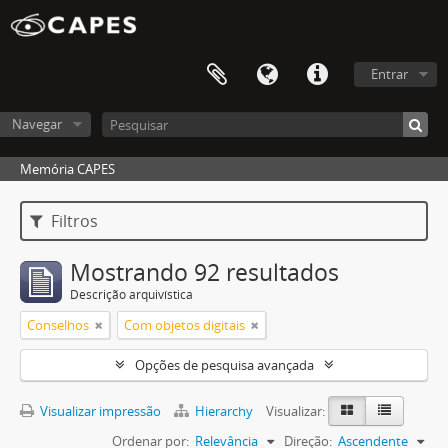
Entrar
Navegar
Memória CAPES
Filtros
Mostrando 92 resultados
Descrição arquivística
Conselhos
Com objetos digitais
Opções de pesquisa avançada
Visualizar impressão
Hierarchy
Visualizar:
Ordenar por:
Relevância
Direção:
Ascendente