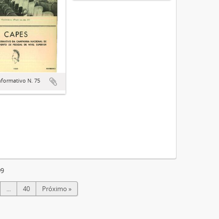
nformativo N. 75
99
...
40
Próximo »