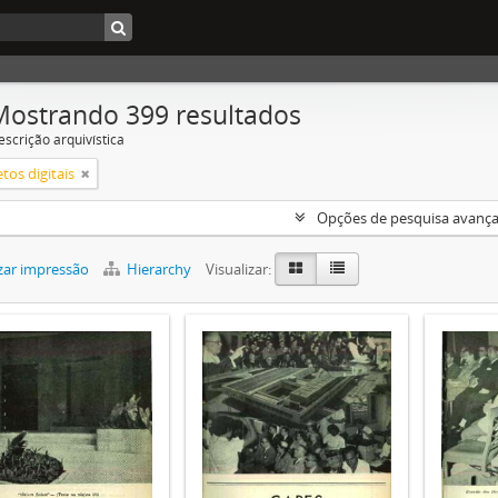
Mostrando 399 resultados
escrição arquivística
tos digitais
Opções de pesquisa avanç
zar impressão
Hierarchy
Visualizar: