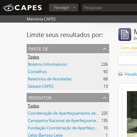
Navegar
Memória CAPES
Limite seus resultados por:
D
parte de
Com obje
Todos
Boletins Informativos
226
Conselhos
92
Visuali
Relatórios de Atividades
68
Debate CAPES
13
produtor
Todos
Coordenação de Aperfeiçoamento de Pessoal de Nível Superior (CAPES)
225
Campanha Nacional de Aperfeiçoamento de Pessoal de Nível Superior (CAPES)
135
Fundação Coordenação de Aperfeiçoamento de Pessoal de Nível Superior (CAPES)
10
Celso Barroso Leite
1