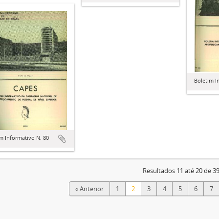
Boletim I
m Informativo N. 80
Resultados 11 até 20 de 3
« Anterior
1
2
3
4
5
6
7