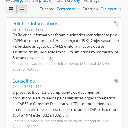
Aperçu avant impression
Hierarchy
Affichage :
Trier par:
Pertinence
Direction:
Croissant
Boletins Informativos
Série
1952 - 1972
Os Boletins Informativos foram publicados mensalmente pela
CAPES de dezembro de 1952 a março de 1972. Objetivavam dar
visibilidade às ações da CAPES e informar sobre outros
assuntos do mundo acadêmico. Em um primeiro momento, os
Boletins traziam as
...
»
Campanha Nacional de Aperfeiçoamento de Pessoal de Nível
Superior (CAPES)
Conselhos
Série
1961 - 1994
O presente Inventário compreende os documentos
produzidos e acumulados pelos seguintes órgãos colegiados
da CAPES: o Conselho Deliberativo (CD), compreendendo as
duas fases em que ele existiu na estrutura da CAPES, isto é, de
1964 a 1974 e de 1982 a 1992;
...
»
Campanha Nacional de Aperfeiçoamento de Pessoal de Nível
Superior (CAPES)