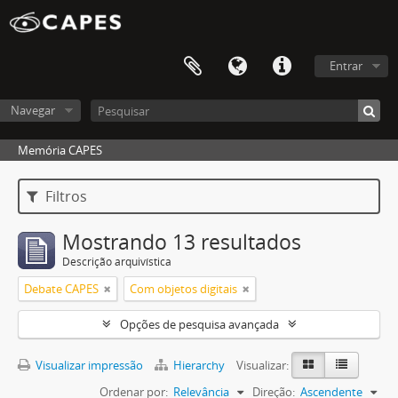
Entrar
Navegar
Memória CAPES
Filtros
Mostrando 13 resultados
Descrição arquivística
Debate CAPES
Com objetos digitais
Opções de pesquisa avançada
Visualizar impressão
Hierarchy
Visualizar:
Ordenar por:
Relevância
Direção:
Ascendente