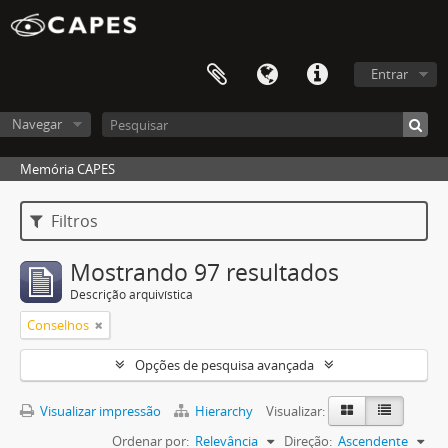
Entrar
Navegar
Memória CAPES
Filtros
Mostrando 97 resultados
Descrição arquivística
Conselhos
Opções de pesquisa avançada
Visualizar impressão
Hierarchy
Visualizar:
Ordenar por:
Relevância
Direção:
Ascendente