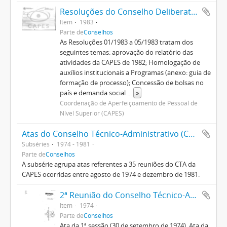
Resoluções do Conselho Deliberativo (1982-1992)
Item
1983
Parte de
Conselhos
As Resoluções 01/1983 a 05/1983 tratam dos
seguintes temas: aprovação do relatório das
atividades da CAPES de 1982; Homologação de
auxílios institucionais a Programas (anexo: guia de
formação de processo); Concessão de bolsas no
país e demanda social
...
»
Coordenação de Aperfeiçoamento de Pessoal de
Nível Superior (CAPES)
Atas do Conselho Técnico-Administrativo (CTA) 1974-1981
Subséries
1974 - 1981
Parte de
Conselhos
A subsérie agrupa atas referentes a 35 reuniões do CTA da
CAPES ocorridas entre agosto de 1974 e dezembro de 1981.
2ª Reunião do Conselho Técnico-Administrativo
Item
1974
Parte de
Conselhos
Ata da 1ª sessão (30 de setembro de 1974). Ata da