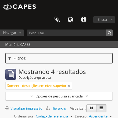
Entrar
Navegar
Memória CAPES
Filtros
Mostrando 4 resultados
Descrição arquivística
Somente descrições em nível superior
Opções de pesquisa avançada
Visualizar impressão
Hierarchy
Visualizar:
Ordenar por:
Código de referência
Direção:
Ascendente