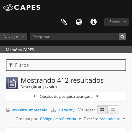
Entrar
Navegar
Memória CAPES
Filtros
Mostrando 412 resultados
Descrição arquivística
Opções de pesquisa avançada
Visualizar impressão
Hierarchy
Visualizar:
Ordenar por:
Código de referência
Direção:
Ascendente