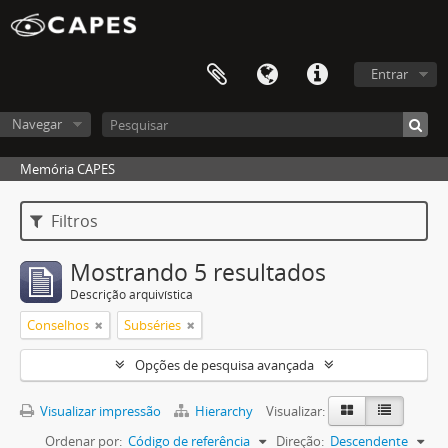
Entrar
Navegar
Memória CAPES
Filtros
Mostrando 5 resultados
Descrição arquivística
Conselhos
Subséries
Opções de pesquisa avançada
Visualizar impressão
Hierarchy
Visualizar:
Ordenar por:
Código de referência
Direção:
Descendente