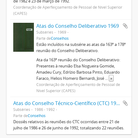
de 1982 e 23 de março de 1992.
Coordenação de Aperfeiçoamento de Pessoal de Nível Superior
(CAPES)
Atas do Conselho Deliberativo 1969
Subséries
1969
Parte de
Conselhos
Estão incluídos na subsérie as atas da 163ª a 178ª
reunião do Conselho Deliberativo.
Ata da 163ª reunião do Conselho Deliberativo:
Presentes à reunião Elsa Nogueira Gomide,
Amadeu Cury, Edrízio Barbosa Pinto, Eduardo
Faraco, Helios Homero Bernardi, José
...
»
Coordenação de Aperfeiçoamento de Pessoal de
Nível Superior (CAPES)
Atas do Conselho Técnico-Científico (CTC) 1986-1992
Subséries
1986 - 1992
Parte de
Conselhos
Dossiês relativos às reuniões do CTC ocorridas entre 21 de
julho de 1986 e 26 de junho de 1992, totalizando 22 reuniões.