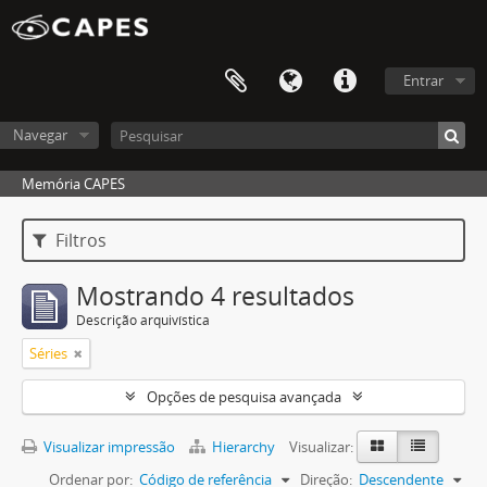
Entrar
Navegar
Memória CAPES
Filtros
Mostrando 4 resultados
Descrição arquivística
Séries
Opções de pesquisa avançada
Visualizar impressão
Hierarchy
Visualizar:
Ordenar por:
Código de referência
Direção:
Descendente