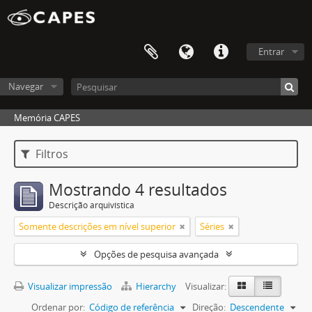
Entrar
Navegar
Memória CAPES
Filtros
Mostrando 4 resultados
Descrição arquivística
Somente descrições em nível superior
Séries
Opções de pesquisa avançada
Visualizar impressão
Hierarchy
Visualizar:
Ordenar por:
Código de referência
Direção:
Descendente