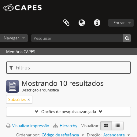
Entrar
Navegar
Memória CAPES
Filtros
Mostrando 10 resultados
Descrição arquivística
Subséries
Opções de pesquisa avançada
Visualizar impressão
Hierarchy
Visualizar:
Ordenar por:
Código de referência
Direção:
Ascendente