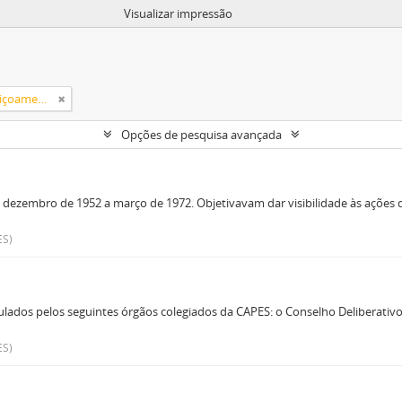
Visualizar impressão
Campanha Nacional de Aperfeiçoamento de Pessoal de Nível Superior (CAPES)
Opções de pesquisa avançada
 dezembro de 1952 a março de 1972. Objetivavam dar visibilidade às açõe
ES)
os pelos seguintes órgãos colegiados da CAPES: o Conselho Deliberativo 
ES)