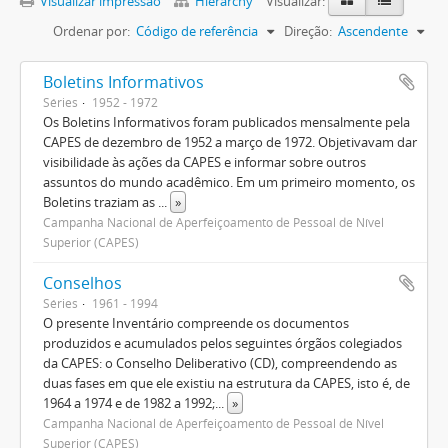
Visualizar impressão
Hierarchy
Visualizar:
Ordenar por:
Código de referência
Direção:
Ascendente
Boletins Informativos
Séries
1952 - 1972
Os Boletins Informativos foram publicados mensalmente pela
CAPES de dezembro de 1952 a março de 1972. Objetivavam dar
visibilidade às ações da CAPES e informar sobre outros
assuntos do mundo acadêmico. Em um primeiro momento, os
Boletins traziam as
...
»
Campanha Nacional de Aperfeiçoamento de Pessoal de Nível
Superior (CAPES)
Conselhos
Séries
1961 - 1994
O presente Inventário compreende os documentos
produzidos e acumulados pelos seguintes órgãos colegiados
da CAPES: o Conselho Deliberativo (CD), compreendendo as
duas fases em que ele existiu na estrutura da CAPES, isto é, de
1964 a 1974 e de 1982 a 1992;
...
»
Campanha Nacional de Aperfeiçoamento de Pessoal de Nível
Superior (CAPES)