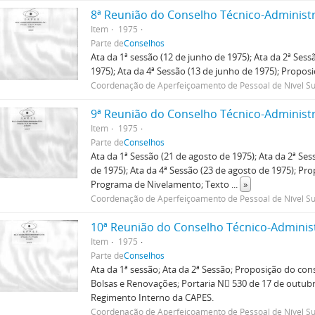
8ª Reunião do Conselho Técnico-Administr
Item
1975
Parte de
Conselhos
Ata da 1ª sessão (12 de junho de 1975); Ata da 2ª Sess
1975); Ata da 4ª Sessão (13 de junho de 1975); Propos
Coordenação de Aperfeiçoamento de Pessoal de Nível Su
9ª Reunião do Conselho Técnico-Administr
Item
1975
Parte de
Conselhos
Ata da 1ª Sessão (21 de agosto de 1975); Ata da 2ª Ses
de 1975); Ata da 4ª Sessão (23 de agosto de 1975); Pr
Programa de Nivelamento; Texto
...
»
Coordenação de Aperfeiçoamento de Pessoal de Nível Su
10ª Reunião do Conselho Técnico-Adminis
Item
1975
Parte de
Conselhos
Ata da 1ª sessão; Ata da 2ª Sessão; Proposição do cons
Bolsas e Renovações; Portaria N 530 de 17 de outub
Regimento Interno da CAPES.
Coordenação de Aperfeiçoamento de Pessoal de Nível Su