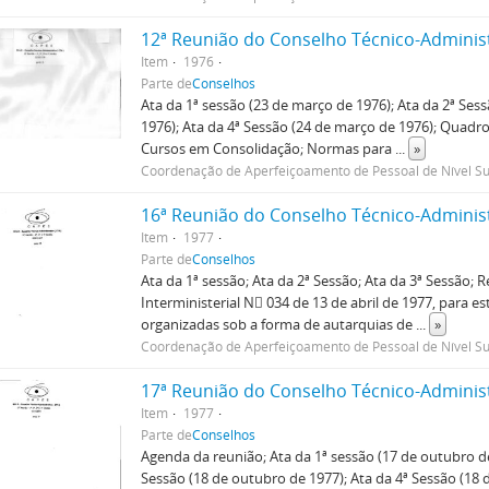
12ª Reunião do Conselho Técnico-Adminis
Item
1976
Parte de
Conselhos
Ata da 1ª sessão (23 de março de 1976); Ata da 2ª Ses
1976); Ata da 4ª Sessão (24 de março de 1976); Quadro
Cursos em Consolidação; Normas para
...
»
Coordenação de Aperfeiçoamento de Pessoal de Nível Su
16ª Reunião do Conselho Técnico-Adminis
Item
1977
Parte de
Conselhos
Ata da 1ª sessão; Ata da 2ª Sessão; Ata da 3ª Sessão; R
Interministerial N 034 de 13 de abril de 1977, para e
organizadas sob a forma de autarquias de
...
»
Coordenação de Aperfeiçoamento de Pessoal de Nível Su
17ª Reunião do Conselho Técnico-Adminis
Item
1977
Parte de
Conselhos
Agenda da reunião; Ata da 1ª sessão (17 de outubro de
Sessão (18 de outubro de 1977); Ata da 4ª Sessão (18 