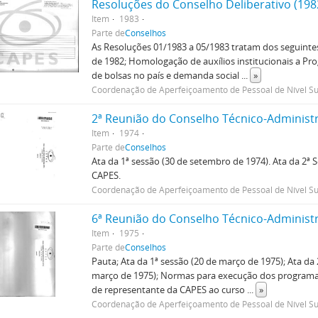
Resoluções do Conselho Deliberativo (198
Item
1983
Parte de
Conselhos
As Resoluções 01/1983 a 05/1983 tratam dos seguinte
de 1982; Homologação de auxílios institucionais a P
de bolsas no país e demanda social
...
»
Coordenação de Aperfeiçoamento de Pessoal de Nível Su
2ª Reunião do Conselho Técnico-Administr
Item
1974
Parte de
Conselhos
Ata da 1ª sessão (30 de setembro de 1974). Ata da 2ª
CAPES.
Coordenação de Aperfeiçoamento de Pessoal de Nível Su
6ª Reunião do Conselho Técnico-Administr
Item
1975
Parte de
Conselhos
Pauta; Ata da 1ª sessão (20 de março de 1975); Ata da 
março de 1975); Normas para execução dos programas d
de representante da CAPES ao curso
...
»
Coordenação de Aperfeiçoamento de Pessoal de Nível Su