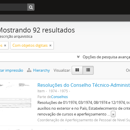
Mostrando 92 resultados
escrição arquivística
os
Com objetos digitais
Opções de pesquisa avanç
zar impressão
Hierarchy
Visualizar:
Or
Resoluções do Conselho Técnico-Administr
Item
1974 - 1975
Parte de
Conselhos
Resoluções de 01/1974, 03/1974, 08/1974 e 12/1974, t
auxílios no exterior e no País; Estabelecimento de cri
renovação de cursos e aperfeiçoamento
...
»
Coordenação de Aperfeiçoamento de Pessoal de Nível Su