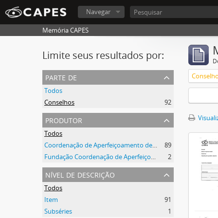
Navegar
Memória CAPES
Limite seus resultados por:
D
parte de
Conselh
Todos
Conselhos
92
produtor
Visuali
Todos
Coordenação de Aperfeiçoamento de Pessoal de Nível Superior (CAPES)
89
Fundação Coordenação de Aperfeiçoamento de Pessoal de Nível Superior (CAPES)
2
nível de descrição
Todos
Item
91
Subséries
1