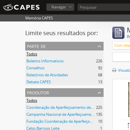
Navegar
Memória CAPES
Limite seus resultados por:
D
parte de
Com obje
Todos
Boletins Informativos
226
Conselhos
92
Visuali
Relatórios de Atividades
68
Debate CAPES
13
produtor
Todos
Coordenação de Aperfeiçoamento de Pessoal de Nível Superior (CAPES)
225
Campanha Nacional de Aperfeiçoamento de Pessoal de Nível Superior (CAPES)
135
Fundação Coordenação de Aperfeiçoamento de Pessoal de Nível Superior (CAPES)
10
Celso Barroso Leite
1