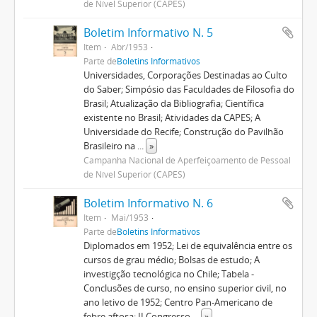
de Nível Superior (CAPES)
Boletim Informativo N. 5
Item
Abr/1953
Parte de
Boletins Informativos
Universidades, Corporações Destinadas ao Culto
do Saber; Simpósio das Faculdades de Filosofia do
Brasil; Atualização da Bibliografia; Científica
existente no Brasil; Atividades da CAPES; A
Universidade do Recife; Construção do Pavilhão
Brasileiro na
...
»
Campanha Nacional de Aperfeiçoamento de Pessoal
de Nível Superior (CAPES)
Boletim Informativo N. 6
Item
Mai/1953
Parte de
Boletins Informativos
Diplomados em 1952; Lei de equivalência entre os
cursos de grau médio; Bolsas de estudo; A
investigção tecnológica no Chile; Tabela -
Conclusões de curso, no ensino superior civil, no
ano letivo de 1952; Centro Pan-Americano de
febre aftosa; II Congresso
...
»