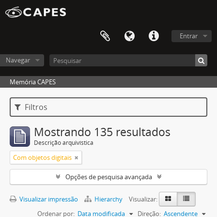
Entrar
Navegar
Memória CAPES
Filtros
Mostrando 135 resultados
Descrição arquivística
Com objetos digitais
Opções de pesquisa avançada
Visualizar impressão
Hierarchy
Visualizar:
Ordenar por:
Data modificada
Direção:
Ascendente