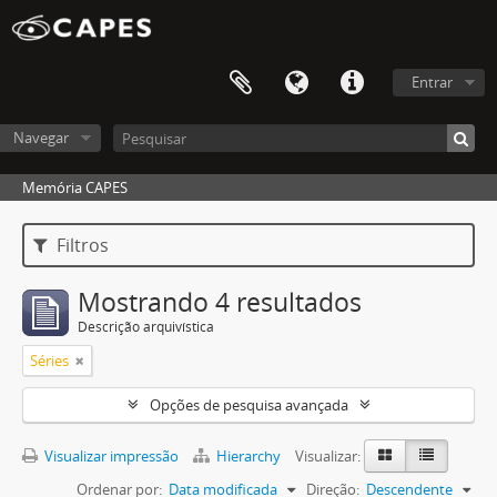
Entrar
Navegar
Memória CAPES
Filtros
Mostrando 4 resultados
Descrição arquivística
Séries
Opções de pesquisa avançada
Visualizar impressão
Hierarchy
Visualizar:
Ordenar por:
Data modificada
Direção:
Descendente