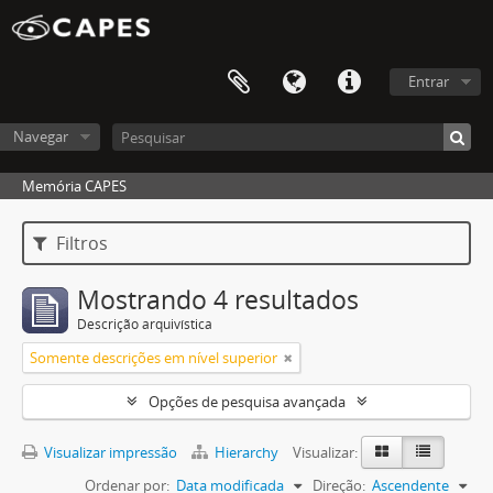
Entrar
Navegar
Memória CAPES
Filtros
Mostrando 4 resultados
Descrição arquivística
Somente descrições em nível superior
Opções de pesquisa avançada
Visualizar impressão
Hierarchy
Visualizar:
Ordenar por:
Data modificada
Direção:
Ascendente