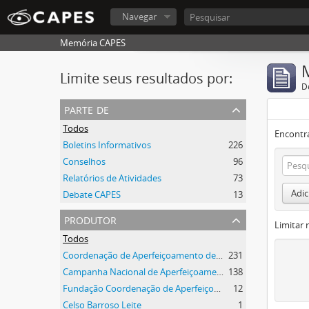
Navegar
Memória CAPES
Limite seus resultados por:
D
parte de
Todos
Encontr
Boletins Informativos
226
Conselhos
96
Relatórios de Atividades
73
Adic
Debate CAPES
13
produtor
Limitar 
Todos
Coordenação de Aperfeiçoamento de Pessoal de Nível Superior (CAPES)
231
Campanha Nacional de Aperfeiçoamento de Pessoal de Nível Superior (CAPES)
138
Fundação Coordenação de Aperfeiçoamento de Pessoal de Nível Superior (CAPES)
12
Celso Barroso Leite
1