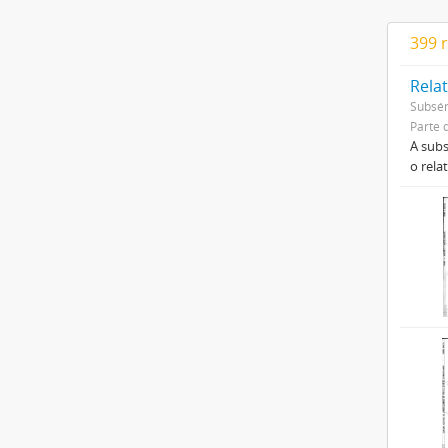
399 
Rela
Subsér
Parte 
A subs
o rela