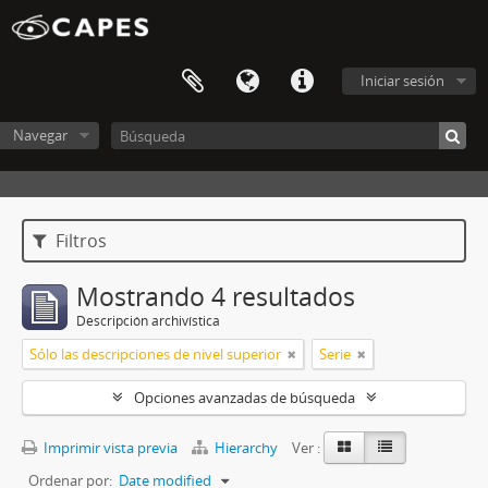
Iniciar sesión
Navegar
Filtros
Mostrando 4 resultados
Descripción archivística
Sólo las descripciones de nivel superior
Serie
Opciones avanzadas de búsqueda
Imprimir vista previa
Hierarchy
Ver :
Ordenar por:
Date modified