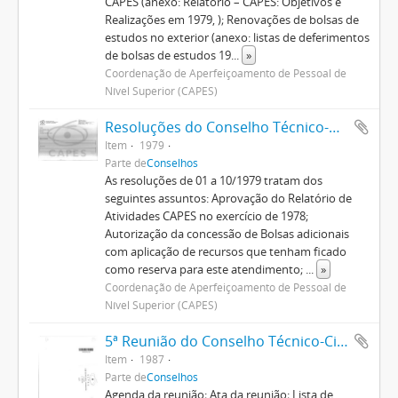
CAPES (anexo: Relatório – CAPES: Objetivos e
Realizações em 1979, ); Renovações de bolsas de
estudos no exterior (anexo: listas de deferimentos
de bolsas de estudos 19
...
»
Coordenação de Aperfeiçoamento de Pessoal de
Nível Superior (CAPES)
Resoluções do Conselho Técnico-Administrativo (1974-1982)
Item
1979
Parte de
Conselhos
As resoluções de 01 a 10/1979 tratam dos
seguintes assuntos: Aprovação do Relatório de
Atividades CAPES no exercício de 1978;
Autorização da concessão de Bolsas adicionais
com aplicação de recursos que tenham ficado
como reserva para este atendimento;
...
»
Coordenação de Aperfeiçoamento de Pessoal de
Nível Superior (CAPES)
5ª Reunião do Conselho Técnico-Científico
Item
1987
Parte de
Conselhos
Agenda da reunião; Ata da reunião; Lista de