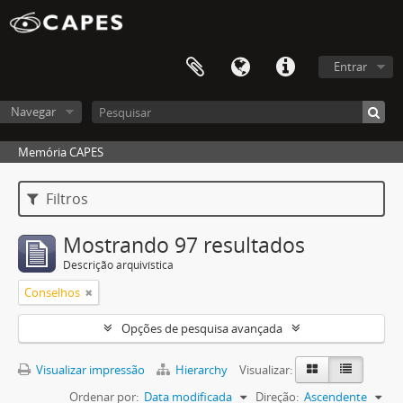
Entrar
Navegar
Memória CAPES
Filtros
Mostrando 97 resultados
Descrição arquivística
Conselhos
Opções de pesquisa avançada
Visualizar impressão
Hierarchy
Visualizar:
Ordenar por:
Data modificada
Direção:
Ascendente