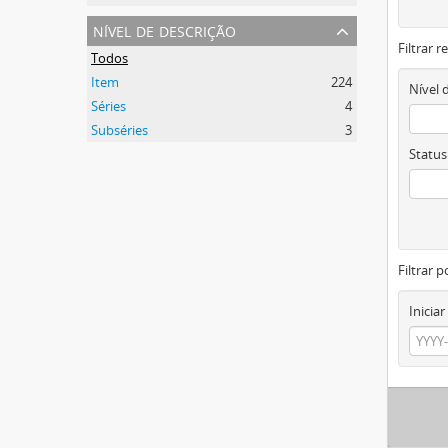
nível de descrição
Filtrar 
Todos
Item
224
Nível 
Séries
4
Subséries
3
Status
Filtrar p
Iniciar