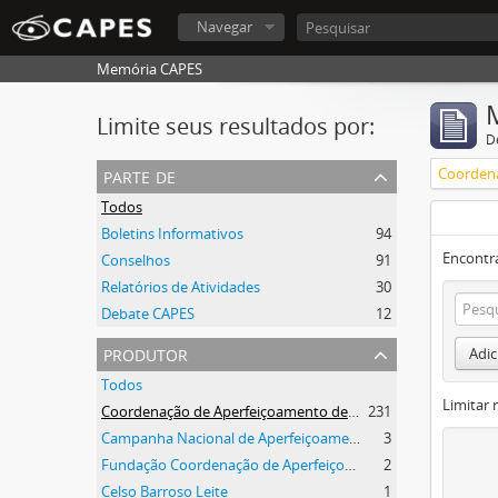
Navegar
Memória CAPES
Limite seus resultados por:
D
parte de
Todos
Boletins Informativos
94
Encontr
Conselhos
91
Relatórios de Atividades
30
Debate CAPES
12
produtor
Adic
Todos
Limitar 
Coordenação de Aperfeiçoamento de Pessoal de Nível Superior (CAPES)
231
Campanha Nacional de Aperfeiçoamento de Pessoal de Nível Superior (CAPES)
3
Fundação Coordenação de Aperfeiçoamento de Pessoal de Nível Superior (CAPES)
2
Celso Barroso Leite
1