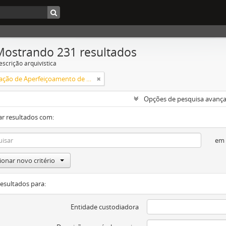
Mostrando 231 resultados
escrição arquivística
Coordenação de Aperfeiçoamento de Pessoal de Nível Superior (CAPES)
Opções de pesquisa avanç
ar resultados com:
em
ionar novo critério
resultados para:
Entidade custodiadora