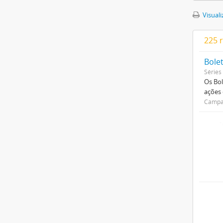
Visuali
225 
Bole
Séries
Os Bol
ações
Campan