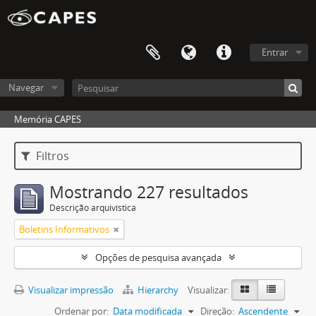
Entrar
Navegar
Memória CAPES
Filtros
Mostrando 227 resultados
Descrição arquivística
Boletins Informativos
Opções de pesquisa avançada
Visualizar impressão
Hierarchy
Visualizar:
Ordenar por:
Data modificada
Direção:
Ascendente