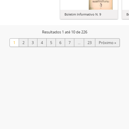
B
Boletim Informativo N. 9
Resultados 1 até 10 de 226
1
2
3
4
5
6
7
...
23
Próximo »