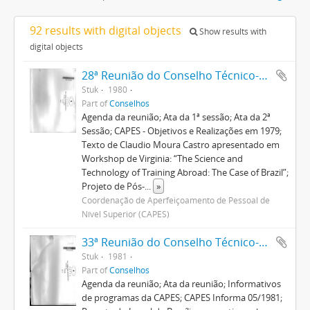
92 results with digital objects
Show results with
digital objects
28ª Reunião do Conselho Técnico-Administrativo
Stuk
1980
Part of
Conselhos
Agenda da reunião; Ata da 1ª sessão; Ata da 2ª
Sessão; CAPES - Objetivos e Realizações em 1979;
Texto de Claudio Moura Castro apresentado em
Workshop de Virginia: “The Science and
Technology of Training Abroad: The Case of Brazil”;
Projeto de Pós-
...
»
Coordenação de Aperfeiçoamento de Pessoal de
Nível Superior (CAPES)
33ª Reunião do Conselho Técnico-Administrativo
Stuk
1981
Part of
Conselhos
Agenda da reunião; Ata da reunião; Informativos
de programas da CAPES; CAPES Informa 05/1981;