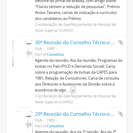
Recorte do Jornal de Brasília, com artigo sobre:
“Físicos temem a redução de pesquisas”; Prêmio
Anísio Teixeira, cartas de indicação e currículos
dos candidatos ao Prêmio.
Coordenação de Aperfeiçoamento de Pessoal de
Nível Superior (CAPES)
30ª Reunião do Conselho Técnico-Administrativo
Stuk
1980
Part of
Conselhos
Agenda da reunião; Ata da reunião; Programas de
bolsas no País (PICD e Demanda Social); Carta
sobre a programação de bolsas da CAPES para
1981; Relação de Consultores; Carta de consulta
aos Diretores e Assessores da Divisão sobre a
existência de algo
...
»
Coordenação de Aperfeiçoamento de Pessoal de
Nível Superior (CAPES)
29ª Reunião do Conselho Técnico-Administrativo
Stuk
1980
Part of
Conselhos
Agenda da reunião; Ata da 1ª sessão; Ata da 2ª