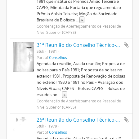
1981 que institui os Prêmios Anísio Teixeira e
CAPES; Minuta da Portaria que regulamenta o
Prêmio Anísio Teixeira; Moção da Sociedade
Brasileira de Biofísica
...
»
Coordenação de Aperfeiçoamento de Pessoal de
Nível Superior (CAPES)
31ª Reunião do Conselho Técnico-Administrativo
Stuk
1981
Part of
Conselhos
Agenda da reunião; Ata da reunião; Proposta de
bolsas para o País 1981; Proposta de bolsas no
exterior 1981; Proposta de Renovação de bolsas
no exterior 1980 a 1981 no País – Avaliação dos
Níveis Atuais; CAPES – Bolsas; CAPES – Bolsas de
estudos no
...
»
Coordenação de Aperfeiçoamento de Pessoal de
Nível Superior (CAPES)
26ª Reunião do Conselho Técnico-Administrativo
Stuk
1979
Part of
Conselhos
Agenda da reunião; Ata da 1ª sessão; Ata da 2ª