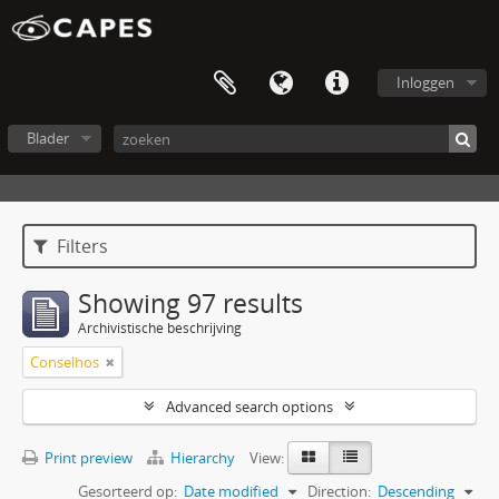
Inloggen
Blader
Filters
Showing 97 results
Archivistische beschrijving
Conselhos
Advanced search options
Print preview
Hierarchy
View:
Gesorteerd op:
Date modified
Direction:
Descending