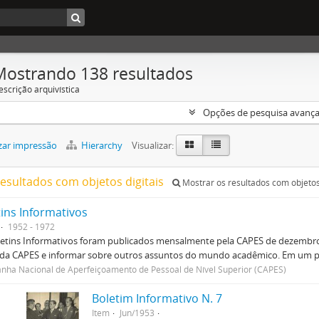
Mostrando 138 resultados
escrição arquivística
Opções de pesquisa avanç
zar impressão
Hierarchy
Visualizar:
resultados com objetos digitais
Mostrar os resultados com objetos 
tins Informativos
1952 - 1972
etins Informativos foram publicados mensalmente pela CAPES de dezembro 
 da CAPES e informar sobre outros assuntos do mundo acadêmico. Em um p
ha Nacional de Aperfeiçoamento de Pessoal de Nível Superior (CAPES)
Boletim Informativo N. 7
Item
Jun/1953