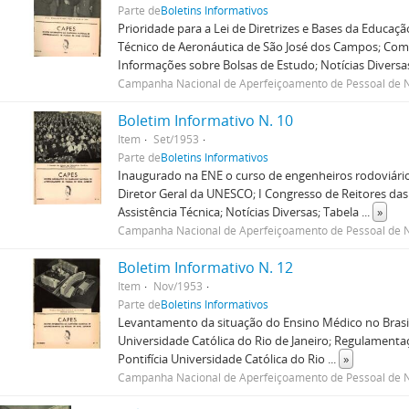
Parte de
Boletins Informativos
Prioridade para a Lei de Diretrizes e Bases da Educaç
Técnico de Aeronáutica de São José dos Campos; Comi
Informações sobre Bolsas de Estudo; Notícias Diversa
Campanha Nacional de Aperfeiçoamento de Pessoal de N
Boletim Informativo N. 10
Item
Set/1953
Parte de
Boletins Informativos
Inaugurado na ENE o curso de engenheiros rodoviários
Diretor Geral da UNESCO; I Congresso de Reitores das
Assistência Técnica; Notícias Diversas; Tabela
...
»
Campanha Nacional de Aperfeiçoamento de Pessoal de N
Boletim Informativo N. 12
Item
Nov/1953
Parte de
Boletins Informativos
Levantamento da situação do Ensino Médico no Brasil;
Universidade Católica do Rio de Janeiro; Regulamenta
Pontifícia Universidade Católica do Rio
...
»
Campanha Nacional de Aperfeiçoamento de Pessoal de N