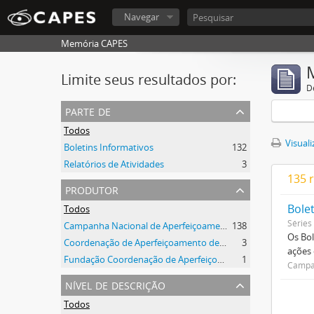
Navegar
Memória CAPES
Limite seus resultados por:
D
parte de
Todos
Visuali
Boletins Informativos
132
Relatórios de Atividades
3
135 
produtor
Bole
Todos
Séries
Campanha Nacional de Aperfeiçoamento de Pessoal de Nível Superior (CAPES)
138
Os Bol
Coordenação de Aperfeiçoamento de Pessoal de Nível Superior (CAPES)
3
ações
Fundação Coordenação de Aperfeiçoamento de Pessoal de Nível Superior (CAPES)
1
Campan
nível de descrição
Todos