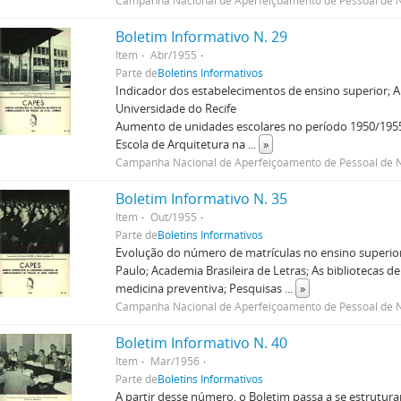
Campanha Nacional de Aperfeiçoamento de Pessoal de N
Boletim Informativo N. 29
Item
Abr/1955
Parte de
Boletins Informativos
Indicador dos estabelecimentos de ensino superior; A 
Universidade do Recife
Aumento de unidades escolares no período 1950/1955
Escola de Arquitetura na
...
»
Campanha Nacional de Aperfeiçoamento de Pessoal de N
Boletim Informativo N. 35
Item
Out/1955
Parte de
Boletins Informativos
Evolução do número de matrículas no ensino superior
Paulo; Academia Brasileira de Letras; As bibliotecas 
medicina preventiva; Pesquisas
...
»
Campanha Nacional de Aperfeiçoamento de Pessoal de N
Boletim Informativo N. 40
Item
Mar/1956
Parte de
Boletins Informativos
A partir desse número, o Boletim passa a se estrutura