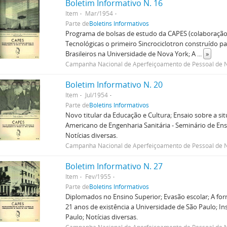
Boletim Informativo N. 16
Item
Mar/1954
Parte de
Boletins Informativos
Programa de bolsas de estudo da CAPES (colaboração
Tecnológicas o primeiro Sincrociclotron construído par
Brasileiros na Universidade de Nova York; A
...
»
Campanha Nacional de Aperfeiçoamento de Pessoal de N
Boletim Informativo N. 20
Item
Jul/1954
Parte de
Boletins Informativos
Novo titular da Educação e Cultura; Ensaio sobre a sit
Americano de Engenharia Sanitária - Seminário de Ensi
Notícias diversas.
Campanha Nacional de Aperfeiçoamento de Pessoal de N
Boletim Informativo N. 27
Item
Fev/1955
Parte de
Boletins Informativos
Diplomados no Ensino Superior; Evasão escolar; A for
21 anos de existência a Universidade de São Paulo; In
Paulo; Notícias diversas.