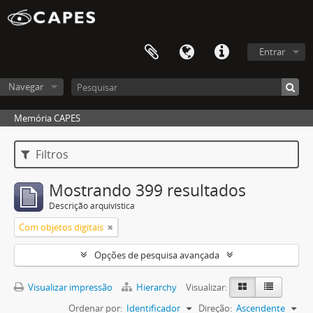
Entrar
Navegar
Memória CAPES
Filtros
Mostrando 399 resultados
Descrição arquivística
Com objetos digitais
Opções de pesquisa avançada
Visualizar impressão
Hierarchy
Visualizar:
Ordenar por:
Identificador
Direção:
Ascendente