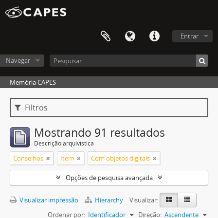
Entrar
Navegar
Memória CAPES
Filtros
Mostrando 91 resultados
Descrição arquivística
Conselhos
Item
Com objetos digitais
Opções de pesquisa avançada
Visualizar impressão
Hierarchy
Visualizar:
Ordenar por:
Identificador
Direção:
Ascendente