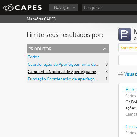
Navegar
Memória CAPES
Limite seus resultados por:
D
produtor
Somente 
Todos
Coordenação de Aperfeiçoamento de Pessoal de Nível Superior (CAPES)
3
Campanha Nacional de Aperfeiçoamento de Pessoal de Nível Superior (CAPES)
3
Visuali
Fundação Coordenação de Aperfeiçoamento de Pessoal de Nível Superior (CAPES)
1
Bole
Séries
Os Bol
ações
Campan
Cons
Séries