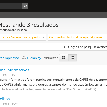
Mostrando 3 resultados
escrição arquivística
descrições em nível superior
Campanha Nacional de Aperfeiçoamento de Pessoal de Nível Superior (CAPES)
Opções de pesquisa avanç
zar impressão
Hierarchy
Visualizar:
tins Informativos
1952 - 1972
etins Informativos foram publicados mensalmente pela CAPES de dezembro 
 da CAPES e informar sobre outros assuntos do mundo acadêmico. Em um p
ha Nacional de Aperfeiçoamento de Pessoal de Nível Superior (CAPES)
elhos
1961 - 1994