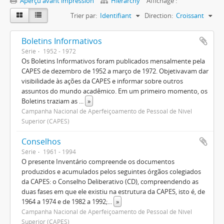
Aperçu avant impression
Hierarchy
Affichage :
Trier par:
Identifiant
Direction:
Croissant
Boletins Informativos
Série
1952 - 1972
Os Boletins Informativos foram publicados mensalmente pela
CAPES de dezembro de 1952 a março de 1972. Objetivavam dar
visibilidade às ações da CAPES e informar sobre outros
assuntos do mundo acadêmico. Em um primeiro momento, os
Boletins traziam as
...
»
Campanha Nacional de Aperfeiçoamento de Pessoal de Nível
Superior (CAPES)
Conselhos
Série
1961 - 1994
O presente Inventário compreende os documentos
produzidos e acumulados pelos seguintes órgãos colegiados
da CAPES: o Conselho Deliberativo (CD), compreendendo as
duas fases em que ele existiu na estrutura da CAPES, isto é, de
1964 a 1974 e de 1982 a 1992;
...
»
Campanha Nacional de Aperfeiçoamento de Pessoal de Nível
Superior (CAPES)