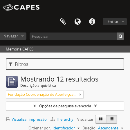
Entrar
Navegar
Memória CAPES
Filtros
Mostrando 12 resultados
Descrição arquivística
Fundação Coordenação de Aperfeiçoamento de Pessoal de Nível Superior (CAPES)
Opções de pesquisa avançada
Visualizar impressão
Hierarchy
Visualizar:
Ordenar por:
Identificador
Direção:
Ascendente