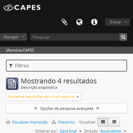
Entrar
Navegar
Memória CAPES
Filtros
Mostrando 4 resultados
Descrição arquivística
Somente descrições em nível superior
Opções de pesquisa avançada
Visualizar impressão
Hierarchy
Visualizar:
Ordenar por:
Data final
Direção:
Ascendente