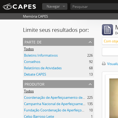
Navegar
Memória CAPES
Limite seus resultados por:
D
parte de
Com obje
Todos
Boletins Informativos
226
Conselhos
92
Visuali
Relatórios de Atividades
68
Debate CAPES
13
produtor
Todos
Coordenação de Aperfeiçoamento de Pessoal de Nível Superior (CAPES)
225
Campanha Nacional de Aperfeiçoamento de Pessoal de Nível Superior (CAPES)
135
Fundação Coordenação de Aperfeiçoamento de Pessoal de Nível Superior (CAPES)
10
Celso Barroso Leite
1