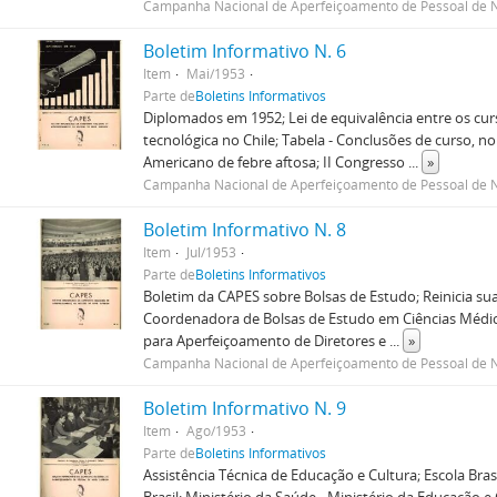
Campanha Nacional de Aperfeiçoamento de Pessoal de N
Boletim Informativo N. 6
Item
Mai/1953
Parte de
Boletins Informativos
Diplomados em 1952; Lei de equivalência entre os cur
tecnológica no Chile; Tabela - Conclusões de curso, no 
Americano de febre aftosa; II Congresso
...
»
Campanha Nacional de Aperfeiçoamento de Pessoal de N
Boletim Informativo N. 8
Item
Jul/1953
Parte de
Boletins Informativos
Boletim da CAPES sobre Bolsas de Estudo; Reinicia sua
Coordenadora de Bolsas de Estudo em Ciências Médic
para Aperfeiçoamento de Diretores e
...
»
Campanha Nacional de Aperfeiçoamento de Pessoal de N
Boletim Informativo N. 9
Item
Ago/1953
Parte de
Boletins Informativos
Assistência Técnica de Educação e Cultura; Escola Brasi