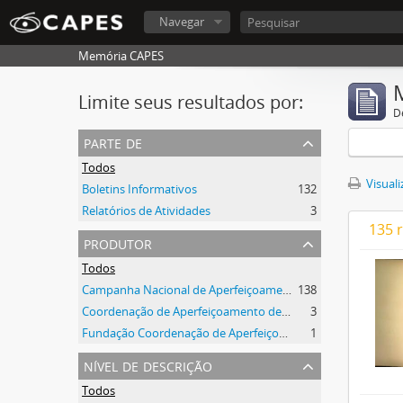
Navegar
Memória CAPES
Limite seus resultados por:
D
parte de
Todos
Visuali
Boletins Informativos
132
Relatórios de Atividades
3
135 
produtor
Todos
Campanha Nacional de Aperfeiçoamento de Pessoal de Nível Superior (CAPES)
138
Coordenação de Aperfeiçoamento de Pessoal de Nível Superior (CAPES)
3
Fundação Coordenação de Aperfeiçoamento de Pessoal de Nível Superior (CAPES)
1
nível de descrição
Todos