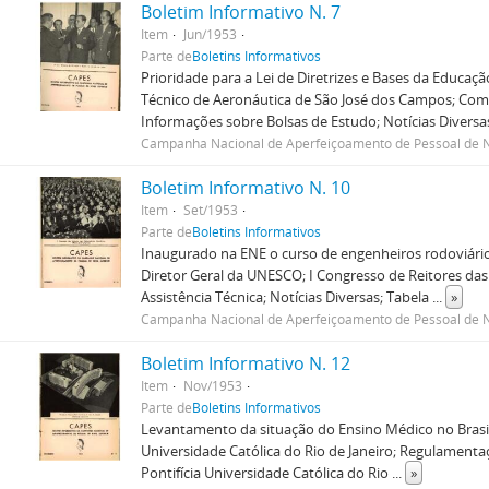
Boletim Informativo N. 7
Item
Jun/1953
Parte de
Boletins Informativos
Prioridade para a Lei de Diretrizes e Bases da Educaç
Técnico de Aeronáutica de São José dos Campos; Comi
Informações sobre Bolsas de Estudo; Notícias Diversa
Campanha Nacional de Aperfeiçoamento de Pessoal de N
Boletim Informativo N. 10
Item
Set/1953
Parte de
Boletins Informativos
Inaugurado na ENE o curso de engenheiros rodoviários
Diretor Geral da UNESCO; I Congresso de Reitores das
Assistência Técnica; Notícias Diversas; Tabela
...
»
Campanha Nacional de Aperfeiçoamento de Pessoal de N
Boletim Informativo N. 12
Item
Nov/1953
Parte de
Boletins Informativos
Levantamento da situação do Ensino Médico no Brasil;
Universidade Católica do Rio de Janeiro; Regulamenta
Pontifícia Universidade Católica do Rio
...
»