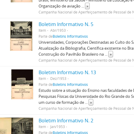
Brasil; Ministério da Saúde - Ministério da Educação e 
Organização de aviação
...
»
Campanha Nacional de Aperfeiçoamento de Pessoal de N
Boletim Informativo N. 5
Item
Abr/1953
Parte de
Boletins Informativos
Universidades, Corporações Destinadas ao Culto do Sa
Atualização da Bibliografia; Científica existente no Br
Construção do Pavilhão Brasileiro na
...
»
Campanha Nacional de Aperfeiçoamento de Pessoal de N
Boletim Informativo N. 13
Item
Dez/1953
Parte de
Boletins Informativos
Estudo sobre a situação do Ensino nas faculdades de Di
Pesquisas Físicas da Universidade do Rio Grande do Sul
um curso de formação de
...
»
Campanha Nacional de Aperfeiçoamento de Pessoal de N
Boletim Informativo N. 2
Item
Jan/1953
Parte de
Boletins Informativos