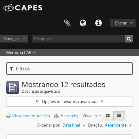
Entrar
Navegar
Memória CAPES
Filtros
Mostrando 12 resultados
Descrição arquivística
Opções de pesquisa avançada
Visualizar impressão
Hierarchy
Visualizar:
Ordenar por:
Data final
Direção:
Ascendente