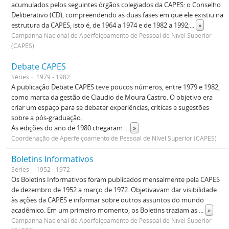
acumulados pelos seguintes órgãos colegiados da CAPES: o Conselho
Deliberativo (CD), compreendendo as duas fases em que ele existiu na
estrutura da CAPES, isto é, de 1964 a 1974 e de 1982 a 1992;
...
»
Campanha Nacional de Aperfeiçoamento de Pessoal de Nível Superior
(CAPES)
Debate CAPES
Séries
1979 - 1982
A publicação Debate CAPES teve poucos números, entre 1979 e 1982,
como marca da gestão de Claudio de Moura Castro. O objetivo era
criar um espaço para se debater experiências, críticas e sugestões
sobre a pós-graduação.
As edições do ano de 1980 chegaram
...
»
Coordenação de Aperfeiçoamento de Pessoal de Nível Superior (CAPES)
Boletins Informativos
Séries
1952 - 1972
Os Boletins Informativos foram publicados mensalmente pela CAPES
de dezembro de 1952 a março de 1972. Objetivavam dar visibilidade
às ações da CAPES e informar sobre outros assuntos do mundo
acadêmico. Em um primeiro momento, os Boletins traziam as
...
»
Campanha Nacional de Aperfeiçoamento de Pessoal de Nível Superior