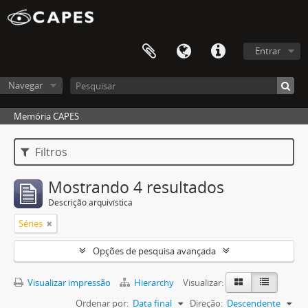
Entrar
Navegar
Memória CAPES
Filtros
Mostrando 4 resultados
Descrição arquivística
Séries
Opções de pesquisa avançada
Visualizar impressão
Hierarchy
Visualizar:
Ordenar por:
Data final
Direção:
Descendente