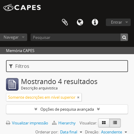
Entrar
Navegar
Memória CAPES
Filtros
Mostrando 4 resultados
Descrição arquivística
Somente descrições em nível superior
Opções de pesquisa avançada
Visualizar impressão
Hierarchy
Visualizar:
Ordenar por:
Data final
Direção:
Ascendente