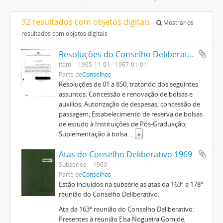
92 resultados com objetos digitais
Mostrar os
resultados com objetos digitais
Resoluções do Conselho Deliberativo (1964-1974)
Item
1965-11-01 - 1967-01-01
Parte de
Conselhos
Resoluções de 01 a 850, tratando dos seguintes
assuntos: Concessão e renovação de bolsas e
auxílios; Autorização de despesas; concessão de
passagem; Estabelecimento de reserva de bolsas
de estudo à Instituições de Pós-Graduação;
Suplementação à bolsa
...
»
Atas do Conselho Deliberativo 1969
Subséries
1969
Parte de
Conselhos
Estão incluídos na subsérie as atas da 163ª a 178ª
reunião do Conselho Deliberativo.
Ata da 163ª reunião do Conselho Deliberativo:
Presentes à reunião Elsa Nogueira Gomide,