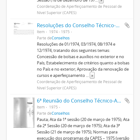
Sessão (18 de dezembro de 197
...
»
Coordenação de Aperfeiçoamento de Pessoal de
Nível Superior (CAPES)
Resoluções do Conselho Técnico-Administrativo (1974-1982)
Item
1974 - 1975
Parte de
Conselhos
Resoluções de 01/1974, 03/1974, 08/1974 e
12/1974, tratando dos seguintes temas:
Concessão de bolsas e auxílios no exterior e no
País; Estabelecimento de critérios quanto a bolsas
no País e no exterior; Aprovação da renovação de
cursos e aperfeiçoamento
...
»
Coordenação de Aperfeiçoamento de Pessoal de
Nível Superior (CAPES)
6ª Reunião do Conselho Técnico-Administrativo
Item
1975
Parte de
Conselhos
Pauta; Ata da 1ª sessão (20 de março de 1975); Ata
da 2ª Sessão (20 de março de 1975); Ata da 3ª
Sessão (21 de março de 1975); Normas para
execução dos programas da CAPES – 1975 (versão