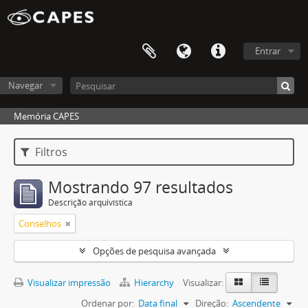
Entrar
Navegar
Memória CAPES
Filtros
Mostrando 97 resultados
Descrição arquivística
Conselhos
Opções de pesquisa avançada
Visualizar impressão
Hierarchy
Visualizar:
Ordenar por:
Data final
Direção:
Ascendente